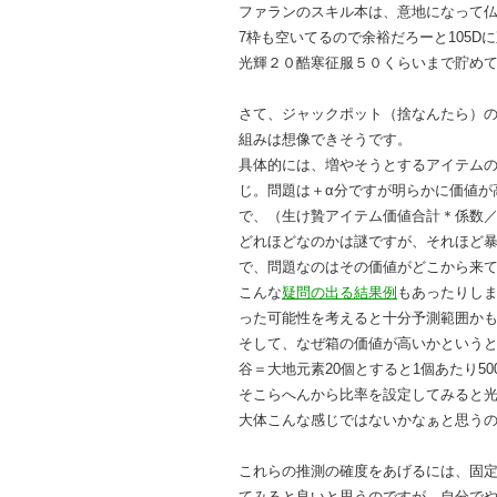
ファランのスキル本は、意地になって仏
7枠も空いてるので余裕だろーと105
光輝２０酷寒征服５０くらいまで貯め
さて、ジャックポット（捨なんたら）の
組みは想像できそうです。
具体的には、増やそうとするアイテムの
じ。問題は＋α分ですが明らかに価値が
で、（生け贄アイテム価値合計＊係数
どれほどなのかは謎ですが、それほど
で、問題なのはその価値がどこから来
こんな
疑問の出る結果例
もあったりしま
った可能性を考えると十分予測範囲か
そして、なぜ箱の価値が高いかという
谷＝大地元素20個とすると1個あたり500
そこらへんから比率を設定してみると光
大体こんな感じではないかなぁと思う
これらの推測の確度をあげるには、固定
てみると良いと思うのですが、自分で