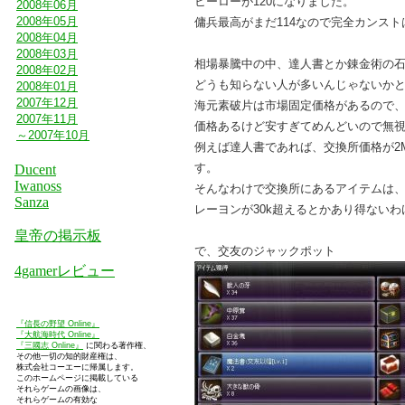
ヒーローが120になりました。
2008年06月
2008年05月
傭兵最高がまだ114なので完全カンス
2008年04月
2008年03月
相場暴騰中の中、達人書とか錬金術の石
2008年02月
どうも知らない人が多いんじゃないか
2008年01月
2007年12月
海元素破片は市場固定価格があるので、1
2007年11月
価格あるけど安すぎてめんどいので無
～2007年10月
例えば達人書であれば、交換所価格が2M
す。
Ducent
Iwanoss
そんなわけで交換所にあるアイテムは、
Sanza
レーヨンが30k超えるとかあり得ないわ
皇帝の掲示板
で、交友のジャックポット
4gamerレビュー
『信長の野望 Online』
『大航海時代 Online』
『三國志 Online』
に関わる著作権、
その他一切の知的財産権は、
株式会社コーエーに帰属します。
このホームページに掲載している
それらゲームの画像は、
それらゲームの有効な