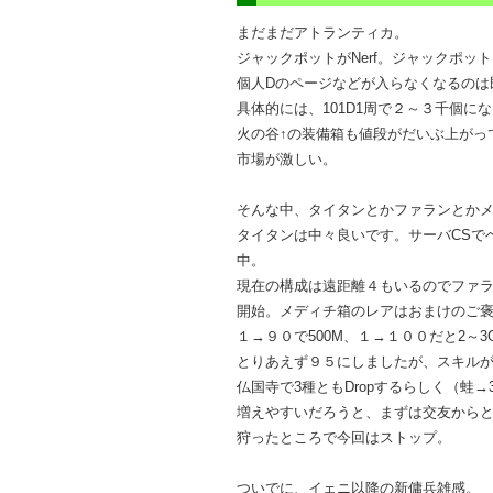
まだまだアトランティカ。
ジャックポットがNerf。ジャックポ
個人Dのページなどが入らなくなるのは
具体的には、101D1周で２～３千個にな
火の谷↑の装備箱も値段がだいぶ上がっ
市場が激しい。
そんな中、タイタンとかファランとか
タイタンは中々良いです。サーバCSで
中。
現在の構成は遠距離４もいるのでファラ
開始。メディチ箱のレアはおまけのご
１→９０で500M、１→１００だと2～
とりあえず９５にしましたが、スキル
仏国寺で3種ともDropするらしく（
増えやすいだろうと、まずは交友からと
狩ったところで今回はストップ。
ついでに、イェニ以降の新傭兵雑感。