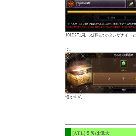
101D2F1周。光輝箱とかタンザナイ
で。
増えすぎ。
[ATL]５％は偉大