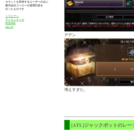
カウントを所持するユーザーのみに
株式会社コーエーが使用許諾を
行ったものです
トラビアン
アトランティカ
ROHAN
ぱんや
デデン
増えすぎた。
[ATL]ジャックポットのレー