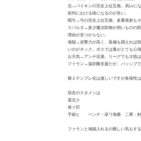
北→バイキンの完全上位互換。高Lvに
前列における様になるのが良い。
闇弓→弓の完全上位互換。多重発射も
スパルタ→多少魔法防御が弱いものの
理由が見つからない。
海賊→攻撃力が高く、装備を調えれば
いのがネック。ボスでは毒がとても心
お天気→アンチ近接。リーグでも大抵は
ファラン→遠距離支援だが、パッシブで
爺２テンプレ化は激しいですが多様性
現在のスタメンは
退北ス
発イ巨
予姫ヒ ベンチ：巫ワ海爺 二軍：剣
ファランと海賊入れるの難しい気もす