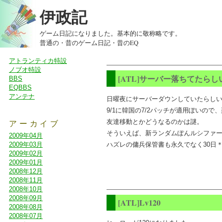
伊政記
ゲーム日記になりました。基本的に敬称略です。
普通の
・
昔のゲーム日記
・
昔のEQ
アトランティカ特設
ノブオ特設
[ATL]サーバー落ちてたらし
BBS
EQBBS
アンテナ
日曜夜にサーバーダウンしていたらし
9/1に韓国の7/2パッチが適用ぽいので、
友達移動とかどうなるのかは謎。
アーカイブ
そういえば、新ランダムぽんルシファー
2009年04月
ハズレの傭兵保管書も永久でなく30日
2009年03月
2009年02月
2009年01月
2008年12月
2008年11月
2008年10月
2008年09月
[ATL]Lv120
2008年08月
2008年07月