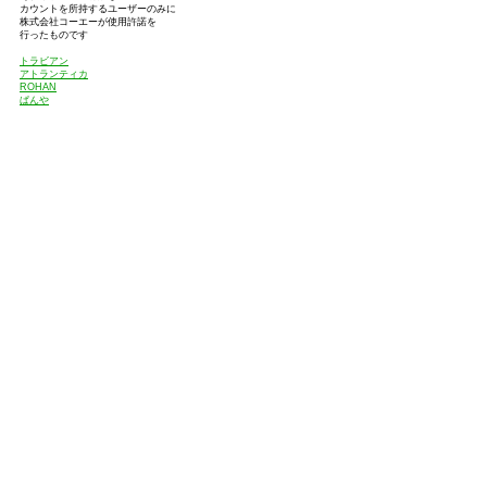
カウントを所持するユーザーのみに
株式会社コーエーが使用許諾を
行ったものです
トラビアン
アトランティカ
ROHAN
ぱんや