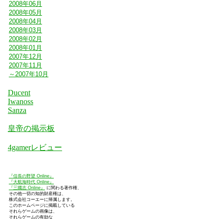
2008年06月
2008年05月
2008年04月
2008年03月
2008年02月
2008年01月
2007年12月
2007年11月
～2007年10月
Ducent
Iwanoss
Sanza
皇帝の掲示板
4gamerレビュー
『信長の野望 Online』
『大航海時代 Online』
『三國志 Online』
に関わる著作権、
その他一切の知的財産権は、
株式会社コーエーに帰属します。
このホームページに掲載している
それらゲームの画像は、
それらゲームの有効な