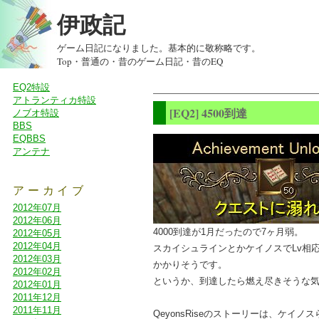
伊政記
ゲーム日記になりました。基本的に敬称略です。
Top
・
普通の
・
昔のゲーム日記
・
昔のEQ
EQ2特設
アトランティカ特設
[EQ2] 4500到達
ノブオ特設
BBS
EQBBS
アンテナ
アーカイブ
2012年07月
2012年06月
4000到達が1月だったので7ヶ月弱。
2012年05月
2012年04月
スカイシュラインとかケイノスでLv相応な
2012年03月
かかりそうです。
2012年02月
というか、到達したら燃え尽きそうな
2012年01月
2011年12月
2011年11月
QeyonsRiseのストーリーは、ケ